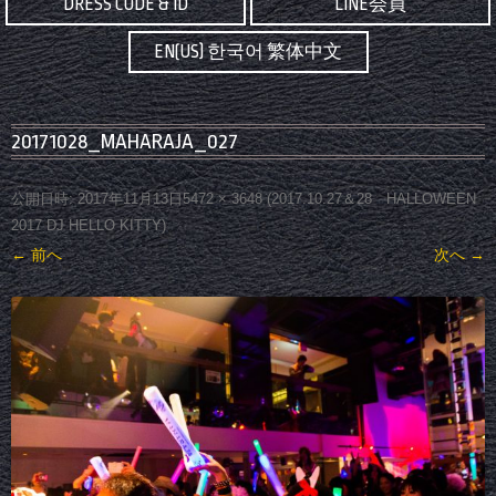
DRESS CODE & ID
LINE会員
EN(US) 한국어 繁体中文
20171028_MAHARAJA_027
公開日時:
2017年11月13日
5472 × 3648
(
2017.10.27＆28 HALLOWEEN
2017 DJ HELLO KITTY
)
← 前へ
次へ →