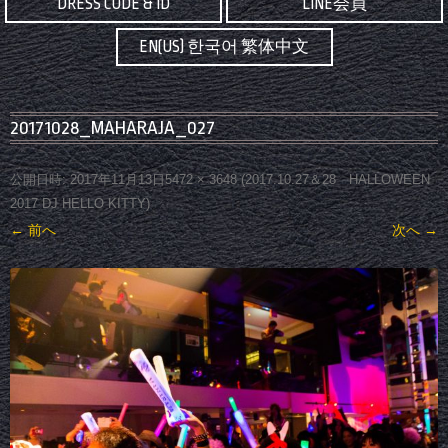
DRESS CODE & ID
LINE会員
EN(US) 한국어 繁体中文
20171028_MAHARAJA_027
公開日時:
2017年11月13日
5472 × 3648
(
2017.10.27＆28 HALLOWEEN
2017 DJ HELLO KITTY
)
← 前へ
次へ →