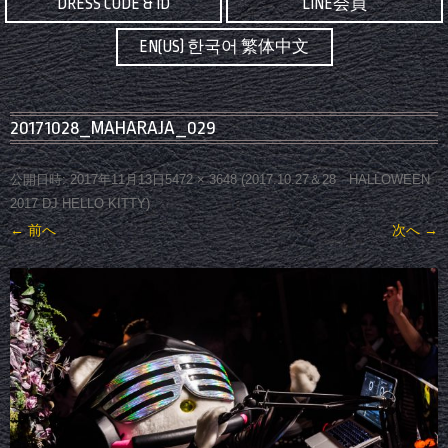
DRESS CODE & ID
LINE会員
EN(US) 한국어 繁体中文
20171028_MAHARAJA_029
公開日時:
2017年11月13日
5472 × 3648
(
2017.10.27＆28 HALLOWEEN
2017 DJ HELLO KITTY
)
← 前へ
次へ →