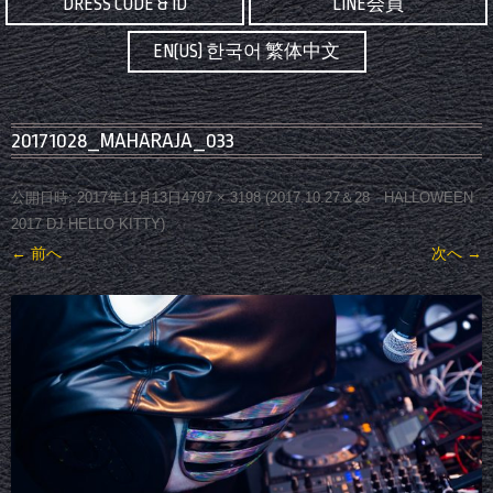
DRESS CODE & ID
LINE会員
EN(US) 한국어 繁体中文
20171028_MAHARAJA_033
公開日時:
2017年11月13日
4797 × 3198
(
2017.10.27＆28 HALLOWEEN
2017 DJ HELLO KITTY
)
← 前へ
次へ →