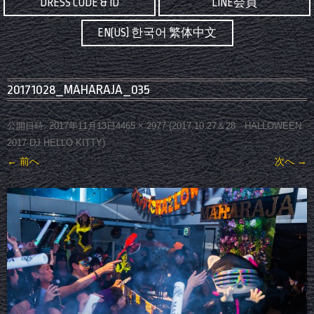
DRESS CODE & ID
LINE会員
EN(US) 한국어 繁体中文
20171028_MAHARAJA_035
公開日時:
2017年11月13日
4465 × 2977
(
2017.10.27＆28 HALLOWEEN
2017 DJ HELLO KITTY
)
← 前へ
次へ →