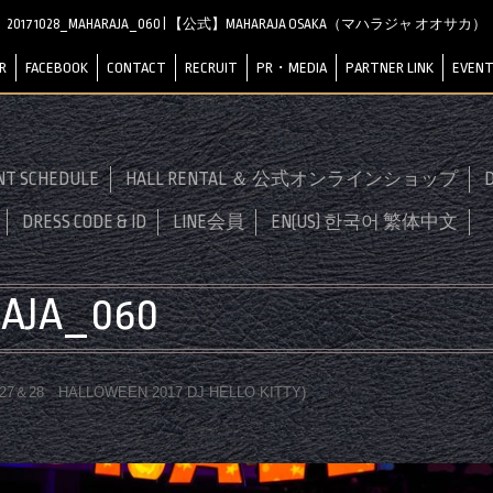
20171028_MAHARAJA_060 | 【公式】MAHARAJA OSAKA（マハラジャ オオサカ）
R
FACEBOOK
CONTACT
RECRUIT
PR・MEDIA
PARTNER LINK
EVENT
NT SCHEDULE
HALL RENTAL ＆ 公式オンラインショップ
D
DRESS CODE & ID
LINE会員
EN(US) 한국어 繁体中文
RAJA_060
0.27＆28 HALLOWEEN 2017 DJ HELLO KITTY
)