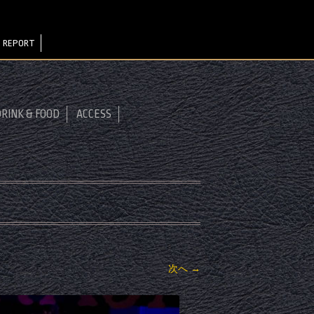
 REPORT
RINK & FOOD
ACCESS
次へ →