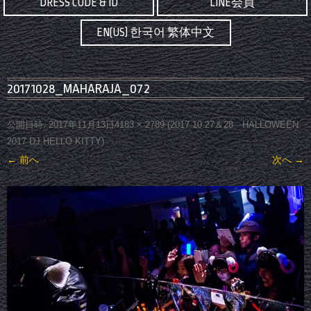
DRESS CODE & ID
LINE会員
EN(US) 한국어 繁体中文
20171028_MAHARAJA_072
公開日時:
2017年11月13日
4183 × 2789
(
2017.10.27＆28 HALLOWEEN
2017 DJ HELLO KITTY
)
← 前へ
次へ →