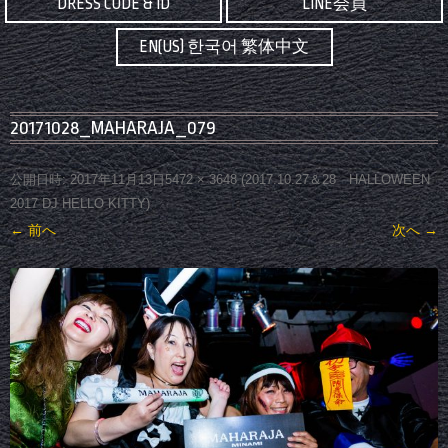
DRESS CODE & ID
LINE会員
EN(US) 한국어 繁体中文
20171028_MAHARAJA_079
公開日時:
2017年11月13日
5472 × 3648
(
2017.10.27＆28 HALLOWEEN
2017 DJ HELLO KITTY
)
← 前へ
次へ →