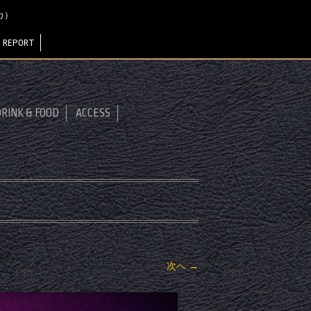
サカ）
 REPORT
RINK & FOOD
ACCESS
次へ →