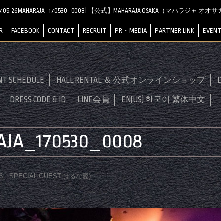
17.05.26MAHARAJA_170530_0008 | 【公式】MAHARAJA OSAKA（マハラジャ オオ
R
FACEBOOK
CONTACT
RECRUIT
PR・MEDIA
PARTNER LINK
EVENT
NT SCHEDULE
HALL RENTAL ＆ 公式オンラインショップ
D
DRESS CODE & ID
LINE会員
EN(US) 한국어 繁体中文
RAJA_170530_0008
.26 SPECIAL GUEST はるな愛
)