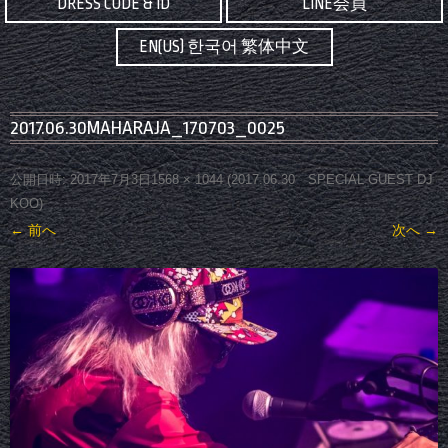
DRESS CODE & ID
LINE会員
EN(US) 한국어 繁体中文
2017.06.30MAHARAJA_170703_0025
公開日時:
2017年7月3日
1568 × 1044
(
2017.06.30 SPECIAL GUEST DJ
KOO
)
← 前へ
次へ →