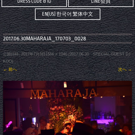
DRESS CODE & ID
LINE会員
EN(US) 한국어 繁体中文
2017.06.30MAHARAJA_170703_0028
公開日時:
2017年7月3日
1566 × 1046
(
2017.06.30 SPECIAL GUEST DJ
KOO
)
← 前へ
次へ →