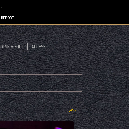
サカ）
 REPORT
RINK & FOOD
ACCESS
次へ →