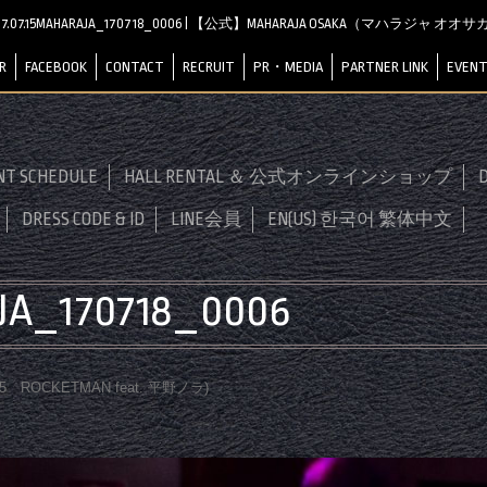
17.07.15MAHARAJA_170718_0006 | 【公式】MAHARAJA OSAKA（マハラジャ オオ
R
FACEBOOK
CONTACT
RECRUIT
PR・MEDIA
PARTNER LINK
EVENT
NT SCHEDULE
HALL RENTAL ＆ 公式オンラインショップ
D
DRESS CODE & ID
LINE会員
EN(US) 한국어 繁体中文
AJA_170718_0006
.15 ROCKETMAN feat. 平野ノラ
)