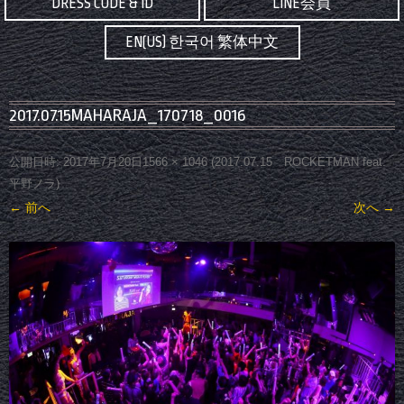
DRESS CODE & ID
LINE会員
EN(US) 한국어 繁体中文
2017.07.15MAHARAJA_170718_0016
公開日時:
2017年7月20日
1566 × 1046
(
2017.07.15 ROCKETMAN feat.
平野ノラ
)
← 前へ
次へ →