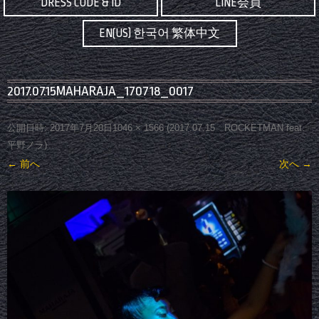
DRESS CODE & ID
LINE会員
EN(US) 한국어 繁体中文
2017.07.15MAHARAJA_170718_0017
公開日時:
2017年7月20日
1046 × 1566
(
2017.07.15 ROCKETMAN feat.
平野ノラ
)
← 前へ
次へ →