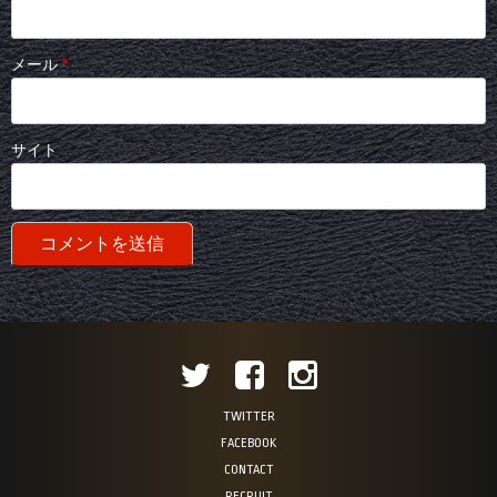
メール
*
サイト
TWITTER
FACEBOOK
CONTACT
RECRUIT