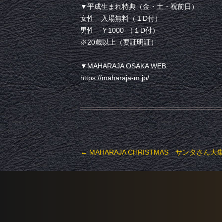
▼平成生まれ特典（金・土・祝前日）
女性 入場無料（１D付）
男性 ￥1000-（１D付）
※20歳以上（要証明証）
▼MAHARAJA OSAKA WEB
https://maharaja-m.jp/
投稿ナビゲーション
←
MAHARAJA CHRISTMAS サンタさん大