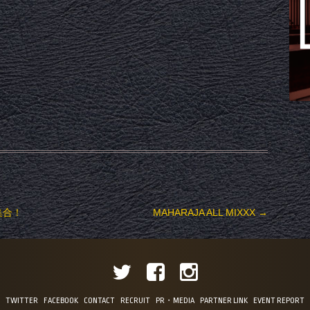
集合！
MAHARAJA ALL MIXXX
→
TWITTER
FACEBOOK
CONTACT
RECRUIT
PR・MEDIA
PARTNER LINK
EVENT REPORT