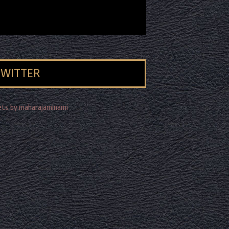
TWITTER
ts by maharajaminami