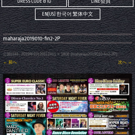
DRESS CODE & ID
LINE会員
EN(US) 한국어 繁体中文
maharaja2019010-fin2-2P
公開日時:
2019年9月20日
2411 × 1808
(
maharaja2019010-fin2-2P
)
← 前へ
次へ →