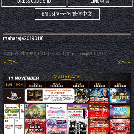
DRESS CODE & ID
LINE会員
EN(US) 한국어 繁体中文
maharaja2019011C
公開日時:
2019年10月11日
2348 × 1761
(
maharaja2019011C
)
← 前へ
次へ →